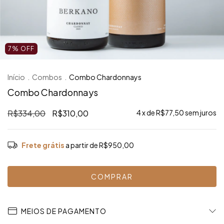
7
%
OFF
Início
.
Combos
.
Combo Chardonnays
Combo Chardonnays
R$334,00
R$310,00
4
x de
R$77,50
sem juros
Frete grátis
a partir de
R$950,00
MEIOS DE PAGAMENTO