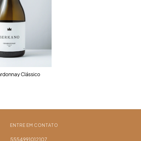
rdonnay Clássico
ENTRE EM CONTATO
5554991012107