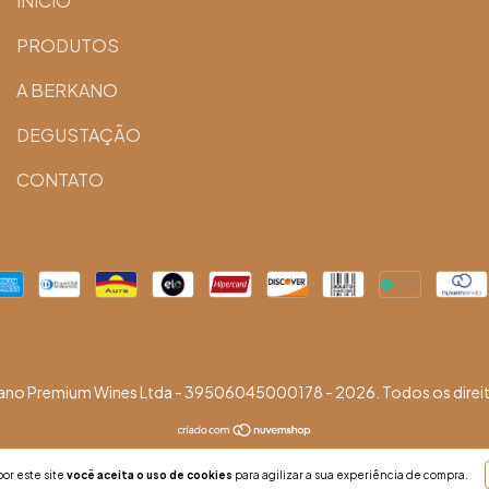
INÍCIO
PRODUTOS
A BERKANO
DEGUSTAÇÃO
CONTATO
ano Premium Wines Ltda - 39506045000178 - 2026. Todos os direit
or este site
você aceita o uso de cookies
para agilizar a sua experiência de compra.