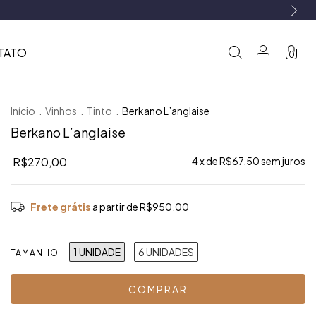
TATO
0
Início
.
Vinhos
.
Tinto
.
Berkano L’anglaise
Berkano L’anglaise
R$270,00
4
x de
R$67,50
sem juros
Frete grátis
a partir de
R$950,00
1 UNIDADE
6 UNIDADES
TAMANHO